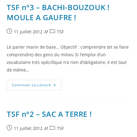
TSF n°3 – BACHI-BOUZOUK !
MOULE A GAUFRE !
Publication
Post
11 juillet 2012
TSF
publiée :
category:
Le parler marin de base… Objectif : comprendre (et se faire
comprendre) des gens du milieu Si l’emploi d’un
vocabulaire très spécifique n’a rien d’obligatoire, il est tout
de même…
TSF
Continuer La Lecture
N°3
–
BACHI-
BOUZOUK
!
MOULE
TSF n°2 – SAC A TERRE !
A
GAUFRE
!
Publication
Post
11 juillet 2012
TSF
publiée :
category: