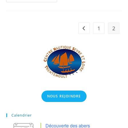
:
Voiles
Et
Gréements
1
2
Go to the previous pag
NOUS REJOINDRE
Calendrier
Découverte des abers