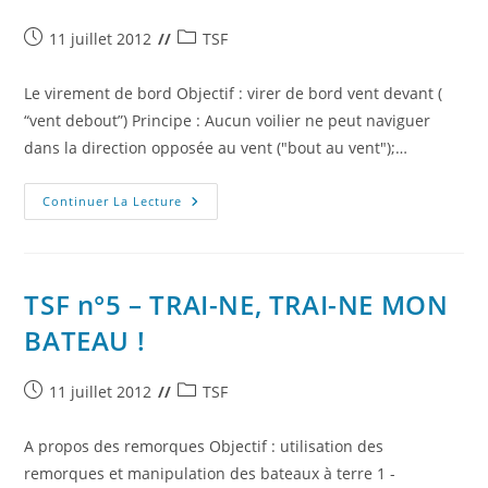
L’ECOUTE
!
Publication
Post
11 juillet 2012
TSF
publiée :
category:
Le virement de bord Objectif : virer de bord vent devant (
“vent debout”) Principe : Aucun voilier ne peut naviguer
dans la direction opposée au vent ("bout au vent");…
TSF
Continuer La Lecture
N°6
–
HARDI
LES
GARS
!
TSF n°5 – TRAI-NE, TRAI-NE MON
BATEAU !
Publication
Post
11 juillet 2012
TSF
publiée :
category:
A propos des remorques Objectif : utilisation des
remorques et manipulation des bateaux à terre 1 -