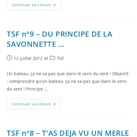
TSF
Continuer La Lecture
N°10
–
DES
VOILES,
ET
VOUS
TSF n°9 – DU PRINCIPE DE LA
…
SAVONNETTE …
Publication
Post
12 juillet 2012
TSF
publiée :
category:
Un bateau, ça ne va pas que dans le sens du vent ! Objectif
: comprendre qu’un bateau, ça ne va pas que dans le sens
du vent ! Principe :…
TSF
Continuer La Lecture
N°9
–
DU
PRINCIPE
DE
LA
TSF n°8 – T’AS DEJA VU UN MERLE
SAVONNETTE