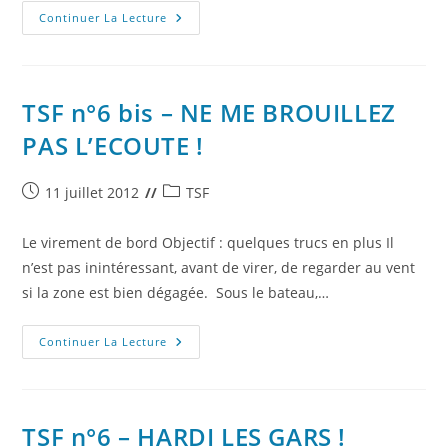
TSF
Continuer La Lecture
N°7
–
L’ART
DE
DECALER
LES
TSF n°6 bis – NE ME BROUILLEZ
SONS
!
PAS L’ECOUTE !
Publication
Post
11 juillet 2012
TSF
publiée :
category:
Le virement de bord Objectif : quelques trucs en plus Il
n’est pas inintéressant, avant de virer, de regarder au vent
si la zone est bien dégagée. Sous le bateau,…
TSF
Continuer La Lecture
N°6
Bis
–
NE
ME
BROUILLEZ
TSF n°6 – HARDI LES GARS !
PAS