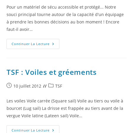
Pour un matériel de sécu accessible et protégé... Notre
souci principal tourne autour de la capacité d'un équipage
à prendre les bonnes décisions au bon moment ! Encore
faut-il avoir…
TSF
Continuer La Lecture
:
Le
Caisson
-
SECU-
TSF : Voiles et gréements
Publication
Post
10 juillet 2012
TSF
publiée :
category:
Les voiles Voile carrée (Square sail) Voile au tiers ou voile à
bourcet (Lug sail) La drisse est frappée au tiers avant de la
vergue Voile latine (Lateen sail) Voile…
TSF
Continuer La Lecture