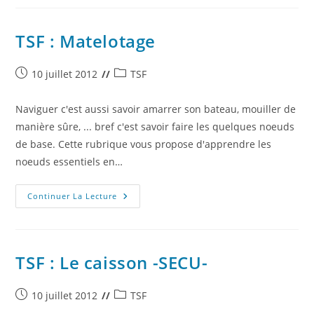
SUS
AU
TRESOR
TSF : Matelotage
Publication
Post
10 juillet 2012
TSF
publiée :
category:
Naviguer c'est aussi savoir amarrer son bateau, mouiller de
manière sûre, ... bref c'est savoir faire les quelques noeuds
de base. Cette rubrique vous propose d'apprendre les
noeuds essentiels en…
TSF
Continuer La Lecture
:
Matelotage
TSF : Le caisson -SECU-
Publication
Post
10 juillet 2012
TSF
publiée :
category: