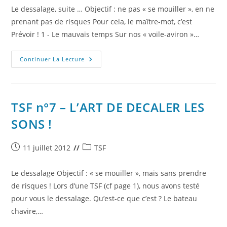
Le dessalage, suite … Objectif : ne pas « se mouiller », en ne
prenant pas de risques Pour cela, le maître-mot, c’est
Prévoir ! 1 - Le mauvais temps Sur nos « voile-aviron »…
TSF
Continuer La Lecture
N°7
Bis
–
FLUCTUAT
…
NEC
TSF n°7 – L’ART DE DECALER LES
MERGITUR
!
SONS !
Publication
Post
11 juillet 2012
TSF
publiée :
category:
Le dessalage Objectif : « se mouiller », mais sans prendre
de risques ! Lors d’une TSF (cf page 1), nous avons testé
pour vous le dessalage. Qu’est-ce que c’est ? Le bateau
chavire,…