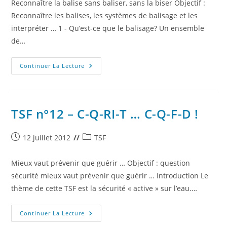
Reconnaître la balise sans baliser, sans la biser Objectif :
Reconnaître les balises, les systèmes de balisage et les
interpréter … 1 - Qu’est-ce que le balisage? Un ensemble
de…
TSF
Continuer La Lecture
N°13
–
HOMMES
Et
BOUEES !
TSF n°12 – C-Q-RI-T … C-Q-F-D !
Publication
Post
12 juillet 2012
TSF
publiée :
category:
Mieux vaut prévenir que guérir … Objectif : question
sécurité mieux vaut prévenir que guérir … Introduction Le
thème de cette TSF est la sécurité « active » sur l’eau.…
TSF
Continuer La Lecture
N°12