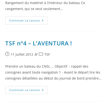
Rangement du matériel à l’intérieur du bateau Ce
rangement, qui se veut seulement…
TSF
Continuer La Lecture
N°5
–
TRAI-
NE,
TRAI-
NE
TSF n°4 – L’AVENTURA !
MON
BATEAU
!
Publication
Post
11 juillet 2012
TSF
publiée :
category:
Prendre un bateau du CNSL … Objectif : rappel des
consignes avant toute navigation 1 - Avant le départ lire les
consignes détaillées au début du journal de bord prendre…
TSF
Continuer La Lecture
N°4
–
L’AVENTURA
!