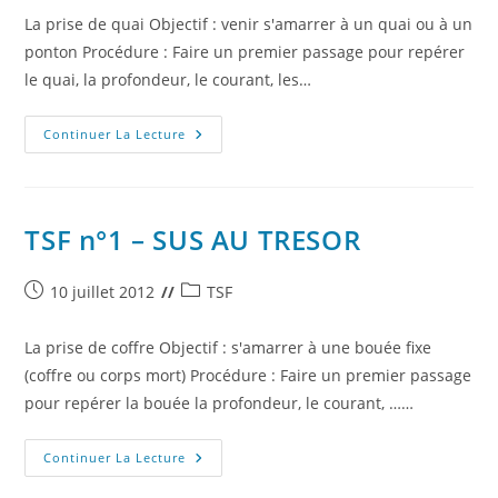
La prise de quai Objectif : venir s'amarrer à un quai ou à un
ponton Procédure : Faire un premier passage pour repérer
le quai, la profondeur, le courant, les…
TSF
Continuer La Lecture
N°2
–
SAC
A
TERRE
!
TSF n°1 – SUS AU TRESOR
Publication
Post
10 juillet 2012
TSF
publiée :
category:
La prise de coffre Objectif : s'amarrer à une bouée fixe
(coffre ou corps mort) Procédure : Faire un premier passage
pour repérer la bouée la profondeur, le courant, ……
TSF
Continuer La Lecture
N°1
–