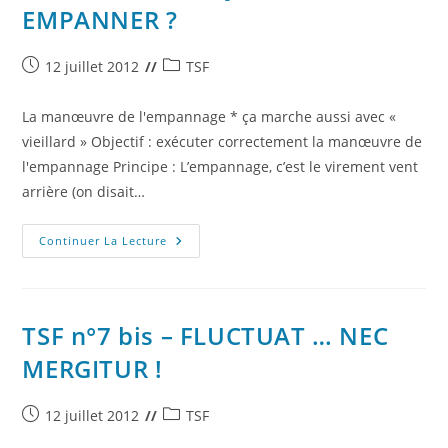
…
EMPANNER ?
Publication
Post
12 juillet 2012
TSF
publiée :
category:
La manœuvre de l'empannage * ça marche aussi avec «
vieillard » Objectif : exécuter correctement la manœuvre de
l'empannage Principe : L’empannage, c’est le virement vent
arrière (on disait…
TSF
Continuer La Lecture
N°8
–
T’AS
DEJA
VU
UN
TSF n°7 bis – FLUCTUAT … NEC
MERLE
EMPANNER
MERGITUR !
?
Publication
Post
12 juillet 2012
TSF
publiée :
category: