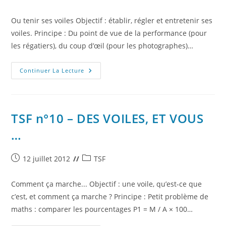
publiée :
category:
Ou tenir ses voiles Objectif : établir, régler et entretenir ses
voiles. Principe : Du point de vue de la performance (pour
les régatiers), du coup d’œil (pour les photographes)…
TSF
Continuer La Lecture
N°11
–
EVITEZ,
SI
POSSIBLE,
LES
TSF n°10 – DES VOILES, ET VOUS
PANNES
SUR
…
LES
VOILES
…
Publication
Post
12 juillet 2012
TSF
publiée :
category:
Comment ça marche... Objectif : une voile, qu’est-ce que
c’est, et comment ça marche ? Principe : Petit problème de
maths : comparer les pourcentages P1 = M / A × 100…