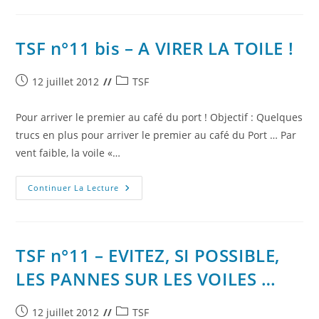
–
C-
Q-
RI-
T
TSF n°11 bis – A VIRER LA TOILE !
…
C-
Q-
F-
Publication
Post
12 juillet 2012
TSF
D
publiée :
category:
!
Pour arriver le premier au café du port ! Objectif : Quelques
trucs en plus pour arriver le premier au café du Port … Par
vent faible, la voile «…
TSF
Continuer La Lecture
N°11
Bis
–
A
VIRER
LA
TSF n°11 – EVITEZ, SI POSSIBLE,
TOILE
!
LES PANNES SUR LES VOILES …
Publication
Post
12 juillet 2012
TSF