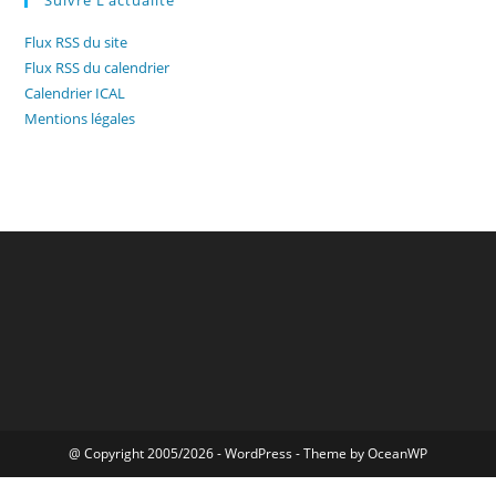
Flux RSS du site
Flux RSS du calendrier
Calendrier ICAL
Mentions légales
@ Copyright 2005/2026 - WordPress - Theme by OceanWP