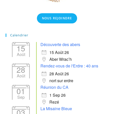
NOUS REJOINDRE
Calendrier
Découverte des abers
15
15 Août 26
Août
Aber Wrac’h
Rendez-vous de l'Erdre : 40 ans
28
28 Août 26
Août
nort sur erdre
Réunion du CA
01
1 Sep 26
Sep
Rezé
La Misaine Bleue
03