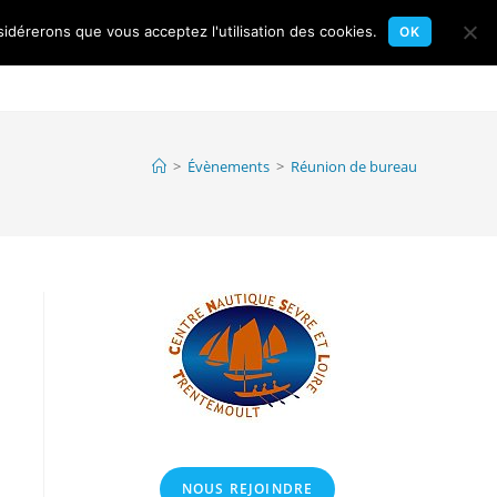
sidérerons que vous acceptez l'utilisation des cookies.
OK
Toggle
gates
Flottille
Calendrier
Contact
website
>
Évènements
>
Réunion de bureau
search
NOUS REJOINDRE