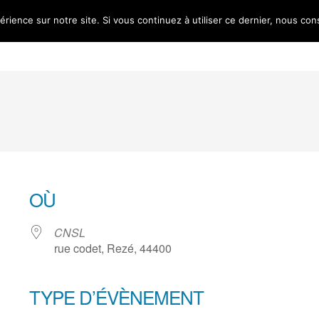
érience sur notre site. Si vous continuez à utiliser ce dernier, nous con
Accueil
L’association
Les ré
OÙ
CNSL
rue codet, Rezé, 44400
TYPE D’ÉVÈNEMENT