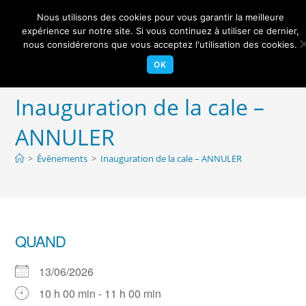
Skip
Nous utilisons des cookies pour vous garantir la meilleure
to
Centre Nautique Sèvre et Loire
expérience sur notre site. Si vous continuez à utiliser ce dernier,
Menu
content
nous considérerons que vous acceptez l'utilisation des cookies.
OK
Inauguration de la cale –
ANNULER
>
Évènements
>
Inauguration de la cale – ANNULER
QUAND
13/06/2026
10 h 00 min - 11 h 00 min