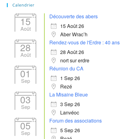
Calendrier
Découverte des abers
15
15 Août 26
Août
Aber Wrac’h
Rendez-vous de l'Erdre : 40 ans
28
28 Août 26
Août
nort sur erdre
Réunion du CA
01
1 Sep 26
Sep
Rezé
La Misaine Bleue
03
3 Sep 26
Sep
Lanvéoc
Forum des associations
05
5 Sep 26
Sep
Rezé