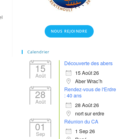
el
NOUS REJOINDRE
Calendrier
Découverte des abers
15
15 Août 26
Août
Aber Wrac’h
Rendez-vous de l'Erdre
28
: 40 ans
Août
28 Août 26
nort sur erdre
Réunion du CA
01
1 Sep 26
Sep