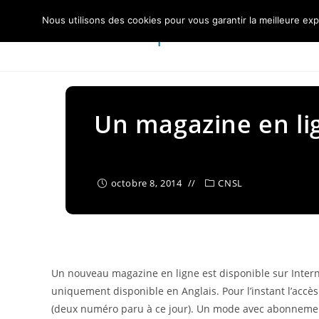
Skip
Nous utilisons des cookies pour vous garantir la meilleure exp
to
Centre Nautique Sèvre et Loire
content
Un magazine en li
octobre 8, 2014
CNSL
Un nouveau magazine en ligne est disponible sur Intern
uniquement disponible en Anglais. Pour l’instant l’accès 
(deux numéro paru à ce jour). Un mode avec abonnement