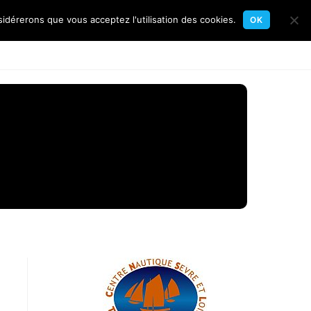
sidérerons que vous acceptez l'utilisation des cookies.
OK
Toggle
gates
Flottille
Calendrier
Contact
website
search