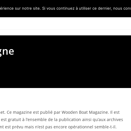
érience sur notre site. Si vous continuez à utiliser ce dernier, nous con
Accueil
L’association
Les ré
gne
et. Ce magazine est publié par Wooden Boat Magazine. Il est
est gratuit à l’ensemble de la publication ainsi qu’aux archives
 est prévu mais n’est pas encore opérationnel semble-t-il.