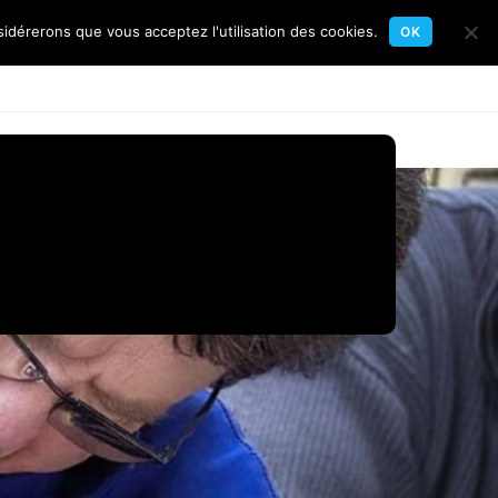
sidérerons que vous acceptez l'utilisation des cookies.
OK
Toggle
gates
Flottille
Calendrier
Contact
website
search