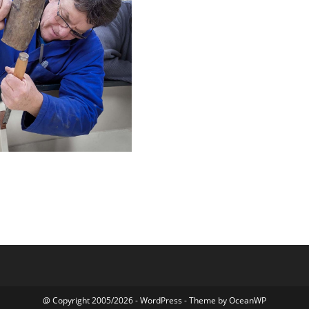
@ Copyright 2005/2026 - WordPress - Theme by OceanWP