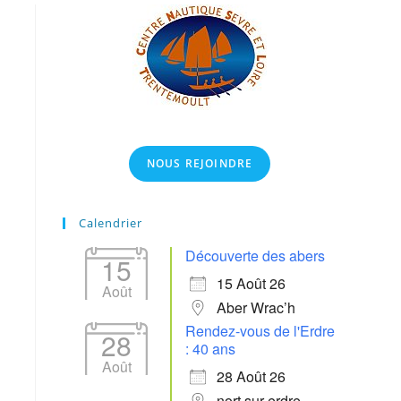
NOUS REJOINDRE
Calendrier
Découverte des abers
15
15 Août 26
Août
Aber Wrac’h
Rendez-vous de l'Erdre
28
: 40 ans
Août
28 Août 26
nort sur erdre