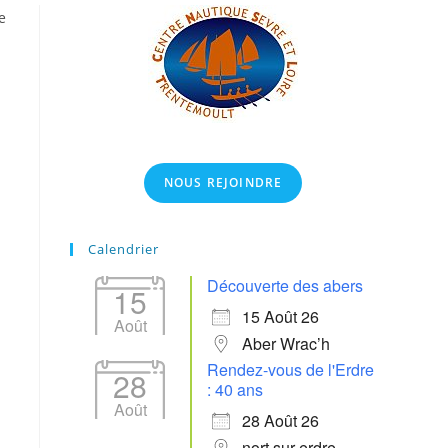
e
NOUS REJOINDRE
Calendrier
Découverte des abers
15
15 Août 26
Août
Aber Wrac’h
Rendez-vous de l'Erdre
28
: 40 ans
Août
28 Août 26
nort sur erdre