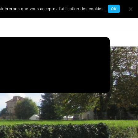
sidérerons que vous acceptez l'utilisation des cookies.
OK
Toggle
gates
Flottille
Calendrier
Contact
website
search