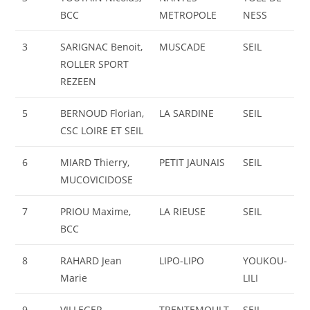
BCC
METROPOLE
NESS
3
SARIGNAC Benoit,
MUSCADE
SEIL
ROLLER SPORT
REZEEN
5
BERNOUD Florian,
LA SARDINE
SEIL
CSC LOIRE ET SEIL
6
MIARD Thierry,
PETIT JAUNAIS
SEIL
MUCOVICIDOSE
7
PRIOU Maxime,
LA RIEUSE
SEIL
BCC
8
RAHARD Jean
LIPO-LIPO
YOUKOU-
Marie
LILI
9
VILLEGER
TRENTEMOULT
SEIL