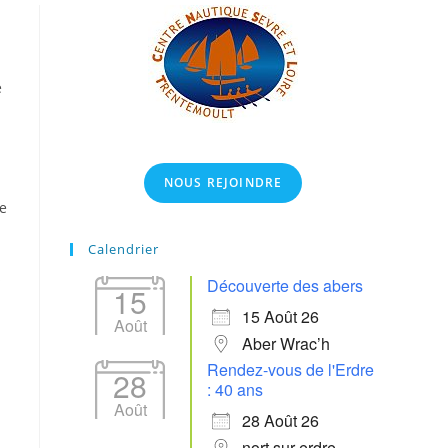
e
NOUS REJOINDRE
de
Calendrier
s
Découverte des abers
15
15 Août 26
Août
Aber Wrac’h
Rendez-vous de l'Erdre
28
: 40 ans
Août
28 Août 26
nort sur erdre