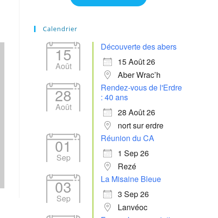
365
Outlook Live
Calendrier
Découverte des abers
15
15 Août 26
Août
Aber Wrac’h
Rendez-vous de l'Erdre
28
: 40 ans
Août
28 Août 26
nort sur erdre
Réunion du CA
01
1 Sep 26
Sep
Rezé
La Misaine Bleue
03
3 Sep 26
Sep
Lanvéoc