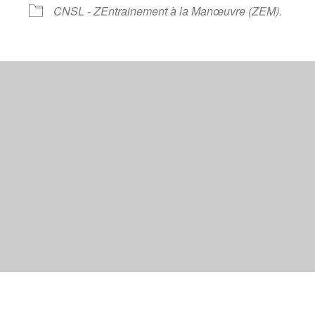
oogle
iCalendar
Office 
CNSL - ZEntrainement à la Manœuvre (ZEM).