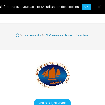
sidérerons que vous acceptez l'utilisation des cookies.
OK
Toggle
gates
Flottille
Calendrier
Contact
website
>
Évènements
>
ZEM exercice de sécurité active
search
NOUS REJOINDRE