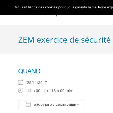
Skip
Nous utilisons des cookies pour vous garantir la meilleure exp
to
Centre Nautique Sèvre et Loire
content
ZEM exercice de sécurité 
QUAND
25/11/2017
14 h 00 min - 18 h 00 min
AJOUTER AU CALENDRIER