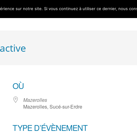
érience sur notre site. Si vous continuez à utiliser ce dernier, nous con
Accueil
L’association
Les ré
active
OÙ
Mazerolles
Mazerolles, Sucé-sur-Erdre
TYPE D’ÉVÈNEMENT