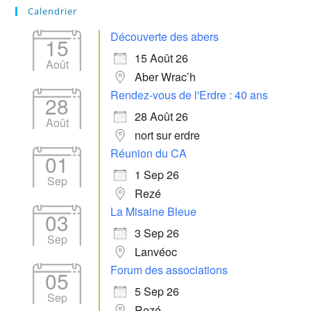
Calendrier
Découverte des abers
15
15 Août 26
Août
Aber Wrac’h
Rendez-vous de l'Erdre : 40 ans
28
28 Août 26
Août
nort sur erdre
Réunion du CA
01
1 Sep 26
Sep
Rezé
La Misaine Bleue
03
3 Sep 26
Sep
Lanvéoc
Forum des associations
05
5 Sep 26
Sep
Rezé