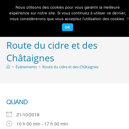
Skip
Nous utilisons des cookies pour vous garantir la meilleure
to
Centre Nautique Sèvre et Loire
expérience sur notre site. Si vous continuez à utiliser ce dernier,
Menu
content
nous considérerons que vous acceptez l'utilisation des cookies.
OK
Route du cidre et des
Châtaignes
>
Évènements
>
Route du cidre et des Châtaignes
QUAND
21/10/2018
10 h 00 min - 17 h 00 min