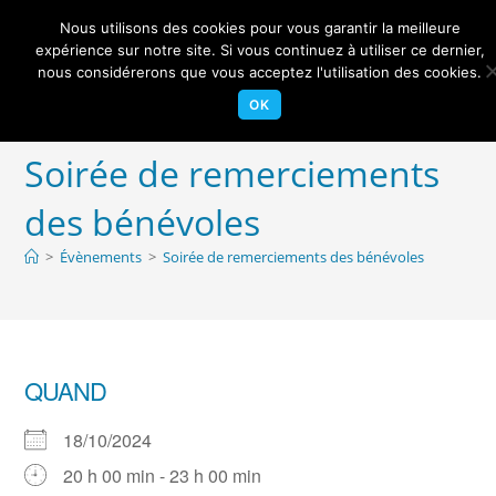
Skip
Nous utilisons des cookies pour vous garantir la meilleure
to
Centre Nautique Sèvre et Loire
expérience sur notre site. Si vous continuez à utiliser ce dernier,
Menu
content
nous considérerons que vous acceptez l'utilisation des cookies.
OK
Soirée de remerciements
des bénévoles
>
Évènements
>
Soirée de remerciements des bénévoles
QUAND
18/10/2024
20 h 00 min - 23 h 00 min