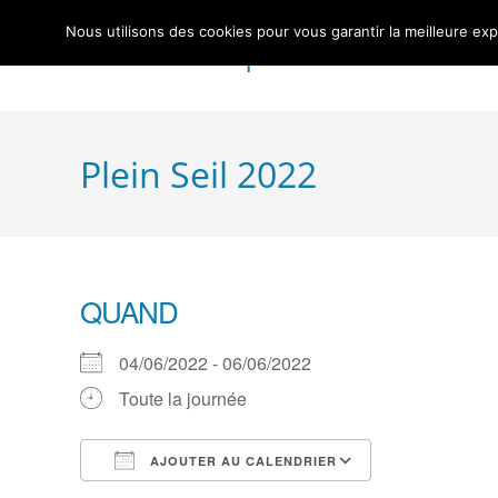
Skip
Nous utilisons des cookies pour vous garantir la meilleure exp
to
Centre Nautique Sèvre et Loire
content
Plein Seil 2022
QUAND
04/06/2022 - 06/06/2022
Toute la journée
AJOUTER AU CALENDRIER