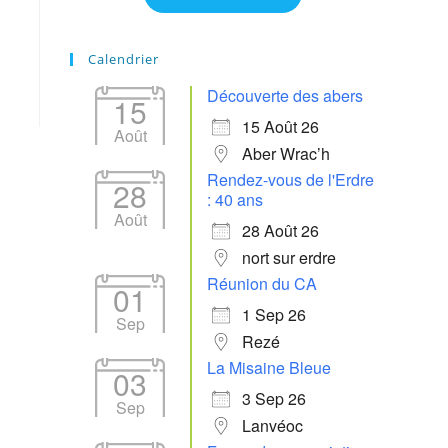
365
Outlook Live
Calendrier
Découverte des abers
15
15 Août 26
Août
Aber Wrac’h
Rendez-vous de l'Erdre
28
: 40 ans
Août
28 Août 26
nort sur erdre
Réunion du CA
01
1 Sep 26
Sep
Rezé
La Misaine Bleue
03
3 Sep 26
Sep
Lanvéoc