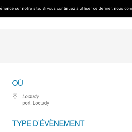
érience sur notre site. Si vous continuez à utiliser ce dernier, nous con
Accueil
L’association
Les ré
OÙ
Loctudy
port, Loctudy
TYPE D’ÉVÈNEMENT