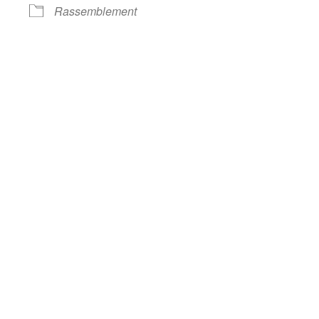
oogle
iCalendar
Office 
Rassemblement