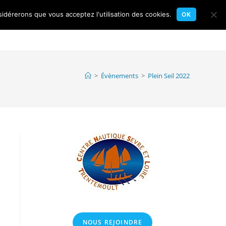
sidérerons que vous acceptez l'utilisation des cookies.
OK
Toggle
gates
Flottille
Calendrier
Contact
website
>
Évènements
>
Plein Seil 2022
search
NOUS REJOINDRE