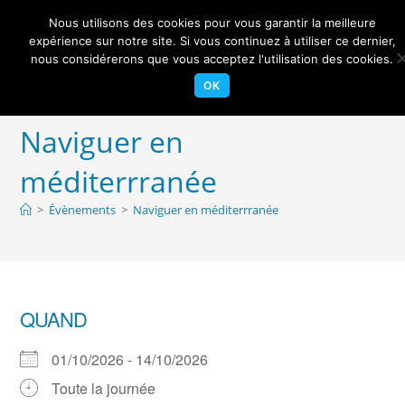
Skip
Nous utilisons des cookies pour vous garantir la meilleure
to
Centre Nautique Sèvre et Loire
expérience sur notre site. Si vous continuez à utiliser ce dernier,
Menu
content
nous considérerons que vous acceptez l'utilisation des cookies.
OK
Naviguer en
méditerrranée
>
Évènements
>
Naviguer en méditerrranée
QUAND
01/10/2026 - 14/10/2026
Toute la journée