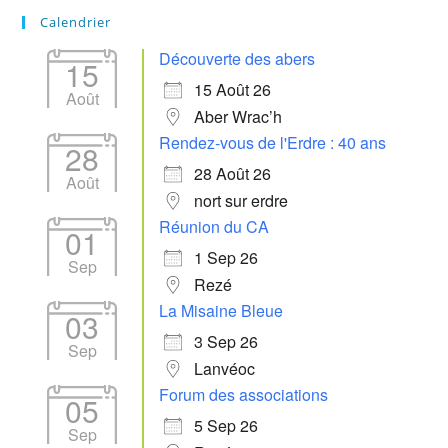
Calendrier
Découverte des abers
15
15 Août 26
Août
Aber Wrac’h
Rendez-vous de l'Erdre : 40 ans
28
28 Août 26
Août
nort sur erdre
Réunion du CA
01
1 Sep 26
Sep
Rezé
La Misaine Bleue
03
3 Sep 26
Sep
Lanvéoc
Forum des associations
05
5 Sep 26
Sep