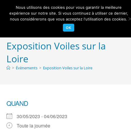
Skip
Nous utilisons des cookies pour vous garantir la meilleure
to
Centre Nautique Sèvre et Loire
expérience sur notre site. Si vous continuez à utiliser ce dernier,
Menu
content
nous considérerons que vous acceptez l'utilisation des cookies.
OK
Exposition Voiles sur la
Loire
>
Évènements
>
Exposition Voiles sur la Loire
QUAND
30/05/2023 - 04/06/2023
Toute la journée